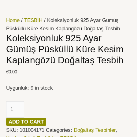
İçeriğe
Koleksiyonluk
atla
925
Home
/
TESBİH
/ Koleksiyonluk 925 Ayar Gümüş
Ayar
Püsküllü Küre Kesim Kaplangözü Doğaltaş Tesbih
Gümüş
Koleksiyonluk 925 Ayar
Püsküllü
Küre
Gümüş Püsküllü Küre Kesim
Kesim
Kaplangözü Doğaltaş Tesbih
Kaplangözü
Doğaltaş
€
0.00
Tesbih
quantity
Uygunluk:
9 in stock
ADD TO CART
SKU:
101004171
Categories:
Doğaltaş Tesbihler
,