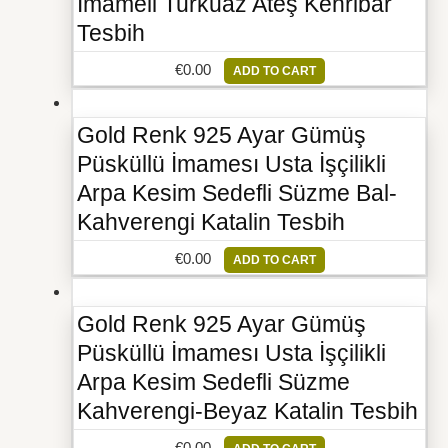
İmameli Turkuaz Ateş Kehribar
Tesbih
€
0.00
ADD TO CART
Gold Renk 925 Ayar Gümüş
Püsküllü İmamesı Usta İşçilikli
Arpa Kesim Sedefli Süzme Bal-
Kahverengi Katalin Tesbih
€
0.00
ADD TO CART
Gold Renk 925 Ayar Gümüş
Püsküllü İmamesı Usta İşçilikli
Arpa Kesim Sedefli Süzme
Kahverengi-Beyaz Katalin Tesbih
€
0.00