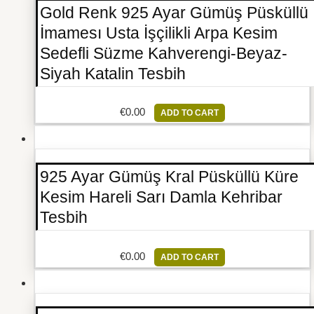
Gold Renk 925 Ayar Gümüş Püsküllü
İmamesı Usta İşçilikli Arpa Kesim
Sedefli Süzme Kahverengi-Beyaz-
Siyah Katalin Tesbih
€
0.00
ADD TO CART
925 Ayar Gümüş Kral Püsküllü Küre
Kesim Hareli Sarı Damla Kehribar
Tesbih
€
0.00
ADD TO CART