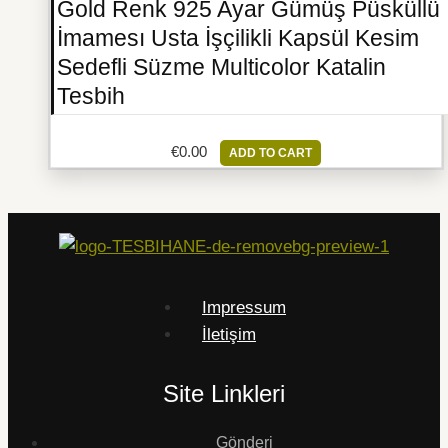
Gold Renk 925 Ayar Gümüş Püsküllü
İmamesı Usta İşçilikli Kapsül Kesim
Sedefli Süzme Multicolor Katalin
Tesbih
€
0.00
ADD TO CART
Impressum
İletişim
Site Linkleri
Gönderi