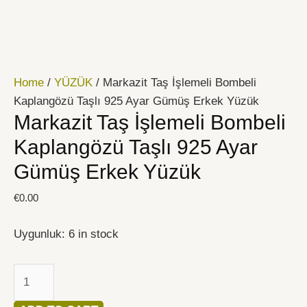
İçeriğe
Markazit
atla
Taş
İşlemeli
Bombeli
Home
/
YÜZÜK
/ Markazit Taş İşlemeli Bombeli
Kaplangözü
Kaplangözü Taşlı 925 Ayar Gümüş Erkek Yüzük
Taşlı
Markazit Taş İşlemeli Bombeli
925
Ayar
Kaplangözü Taşlı 925 Ayar
Gümüş
Gümüş Erkek Yüzük
Erkek
Yüzük
€
0.00
quantity
Uygunluk:
6 in stock