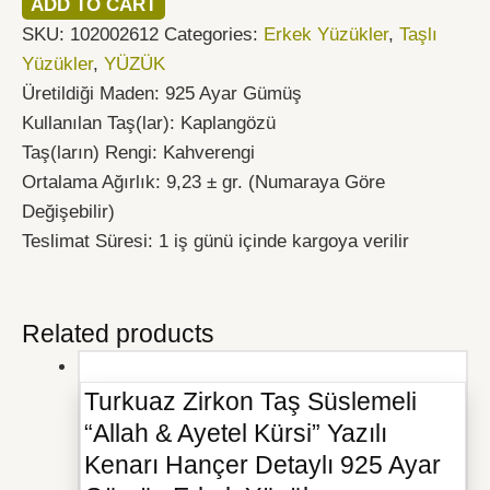
ADD TO CART
SKU:
102002612
Categories:
Erkek Yüzükler
,
Taşlı
Yüzükler
,
YÜZÜK
Üretildiği Maden: 925 Ayar Gümüş
Kullanılan Taş(lar): Kaplangözü
Taş(ların) Rengi: Kahverengi
Ortalama Ağırlık: 9,23 ± gr. (Numaraya Göre
Değişebilir)
Teslimat Süresi: 1 iş günü içinde kargoya verilir
Related products
Turkuaz Zirkon Taş Süslemeli
“Allah & Ayetel Kürsi” Yazılı
Kenarı Hançer Detaylı 925 Ayar