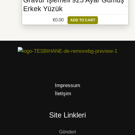
Gravür İşlemeli 925 Ayar Gümüş
Erkek Yüzük
€
0.00
ADD TO CART
Impressum
İletişim
Site Linkleri
Gönderi