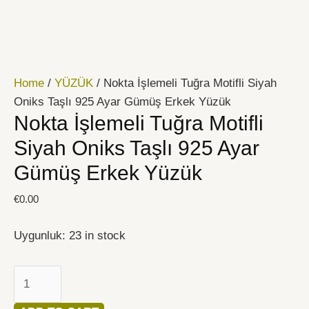
İçeriğe
Nokta
atla
İşlemeli
Tuğra
Motifli
Home
/
YÜZÜK
/ Nokta İşlemeli Tuğra Motifli Siyah
Siyah
Oniks Taşlı 925 Ayar Gümüş Erkek Yüzük
Oniks
Nokta İşlemeli Tuğra Motifli
Taşlı
925
Siyah Oniks Taşlı 925 Ayar
Ayar
Gümüş Erkek Yüzük
Gümüş
Erkek
€
0.00
Yüzük
quantity
Uygunluk:
23 in stock