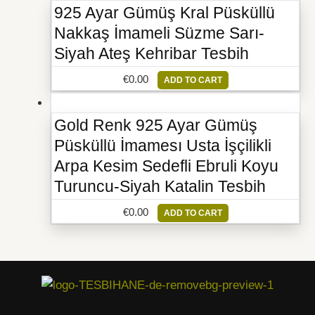
925 Ayar Gümüş Kral Püsküllü
Nakkaş İmameli Süzme Sarı-
Siyah Ateş Kehribar Tesbih
€
0.00
ADD TO CART
Gold Renk 925 Ayar Gümüş
Püsküllü İmamesı Usta İşçilikli
Arpa Kesim Sedefli Ebruli Koyu
Turuncu-Siyah Katalin Tesbih
€
0.00
ADD TO CART