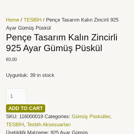
İçeriğe
Pençe
atla
Tasarım
Home
/
TESBİH
/ Pençe Tasarım Kalın Zincirli 925
Kalın
Ayar Gümüş Püskül
Zincirli
Pençe Tasarım Kalın Zincirli
925
Ayar
925 Ayar Gümüş Püskül
Gümüş
€
0.00
Püskül
quantity
Uygunluk:
39 in stock
ADD TO CART
SKU:
116000019
Categories:
Gümüş Püsküller
,
TESBİH
,
Tesbih Aksesuarları
Üretildiği Malzeme: 925 Ayar Gümüş