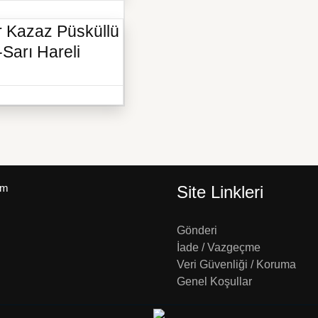
 Kazaz Püsküllü
Sarı Hareli
um
Site Linkleri
Gönderi
İade / Vazgeçme
Veri Güvenliği / Koruma
Genel Koşullar