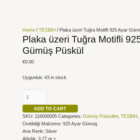
İçeriğe
Plaka
atla
üzeri
Tuğra
Motifli
Home
/
TESBİH
/ Plaka üzeri Tuğra Motifli 925 Ayar Gü
925
Plaka üzeri Tuğra Motifli 92
Ayar
Gümüş Püskül
Gümüş
Püskül
€
0.00
quantity
Uygunluk:
43 in stock
ADD TO CART
SKU:
116000005
Categories:
Gümüş Püsküller
,
TESBİH
,
Üretildiği Malzeme: 925 Ayar Gümüş
Ana Renk: Silver
Ağırlık: 3,27 gr ±