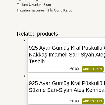
Toplam Uzunluk: 8 cm
Hazırlanma Süresi: 1 İş Günü Kargo
Related products
925 Ayar Gümüş Kral Püsküllü
Nakkaş İmameli Sarı-Siyah Ate
Tesbih
€
0.00
ADD TO CART
925 Ayar Gümüş Kral Püsküllü
Süzme Sarı-Siyah Ateş Kehriba
€
0.00
ADD TO CART