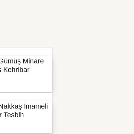
 Gümüş Minare
ş Kehribar
 Nakkaş İmameli
r Tesbih