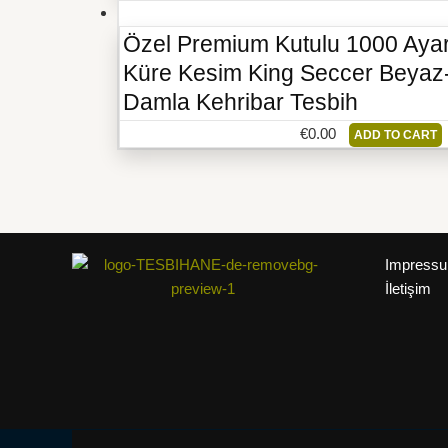
Özel Premium Kutulu 1000 Ayar
Küre Kesim King Seccer Beyaz-
Damla Kehribar Tesbih
€
0.00
ADD TO CART
Impress
İletişim