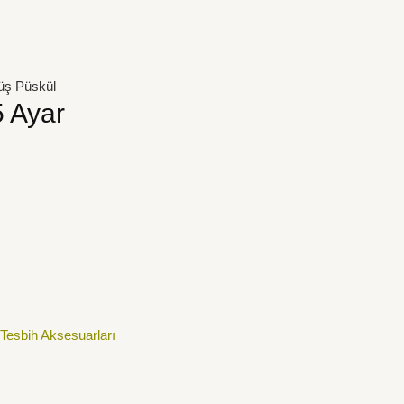
müş Püskül
5 Ayar
Tesbih Aksesuarları