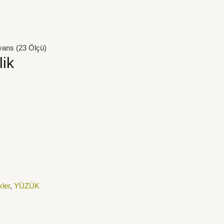
lyans (23 Ölçü)
lik
ler
,
YÜZÜK