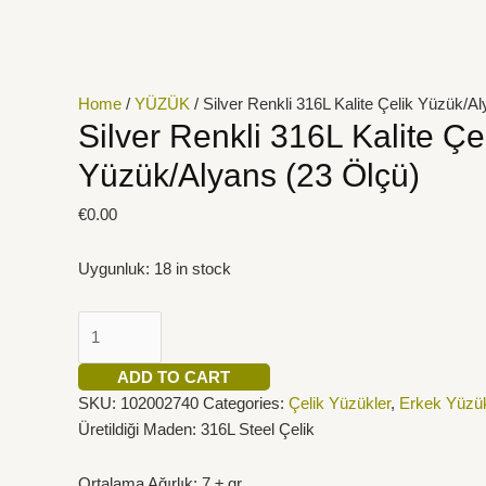
İçeriğe
Silver
atla
Renkli
316L
Kalite
Home
/
YÜZÜK
/ Silver Renkli 316L Kalite Çelik Yüzük/A
Çelik
Silver Renkli 316L Kalite Çe
Yüzük/Alyans
Yüzük/Alyans (23 Ölçü)
(23
Ölçü)
€
0.00
quantity
Uygunluk:
18 in stock
ADD TO CART
SKU:
102002740
Categories:
Çelik Yüzükler
,
Erkek Yüzük
Üretildiği Maden: 316L Steel Çelik
Ortalama Ağırlık: 7 ± gr.