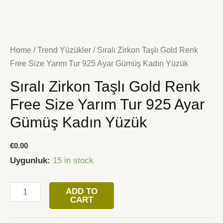
İçeriğe
Sıralı
atla
Zirkon
Taşlı
Home
/
Trend Yüzükler
/ Sıralı Zirkon Taşlı Gold Renk
Gold
Free Size Yarım Tur 925 Ayar Gümüş Kadın Yüzük
Renk
Sıralı Zirkon Taşlı Gold Renk
Free
Size
Free Size Yarım Tur 925 Ayar
Yarım
Gümüş Kadın Yüzük
Tur
925
€
0.00
Ayar
Uygunluk:
15 in stock
Gümüş
Kadın
ADD TO
Yüzük
CART
quantity