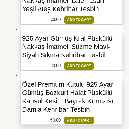
Nakkaş İmameli Lale Tasarım
Yeşil Ateş Kehribar Tesbih
€
0.00
ADD TO CART
925 Ayar Gümüş Kral Püsküllü
Nakkaş İmameli Süzme Mavi-
Siyah Sıkma Kehribar Tesbih
€
0.00
ADD TO CART
Özel Premium Kutulu 925 Ayar
Gümüş Bozkurt Halat Püsküllü
Kapsül Kesim Bayrak Kırmızısı
Damla Kehribar Tesbih
€
0.00
ADD TO CART