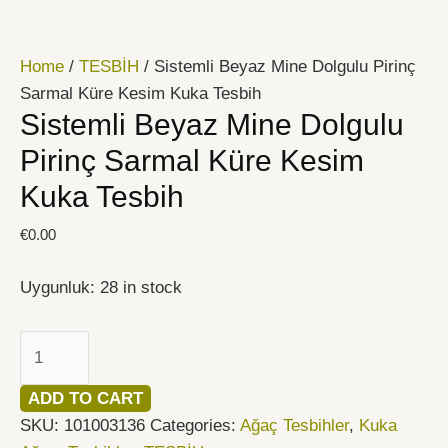
İçeriğe
Sistemli
atla
Beyaz
Home
/
TESBİH
/ Sistemli Beyaz Mine Dolgulu Pirinç
Mine
Sarmal Küre Kesim Kuka Tesbih
Dolgulu
Sistemli Beyaz Mine Dolgulu
Pirinç
Sarmal
Pirinç Sarmal Küre Kesim
Küre
Kuka Tesbih
Kesim
Kuka
€
0.00
Tesbih
quantity
Uygunluk:
28 in stock
ADD TO CART
SKU:
101003136
Categories:
Ağaç Tesbihler
,
Kuka