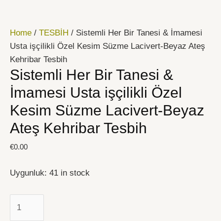
İçeriğe
Sistemli
atla
Her
Home
/
TESBİH
/ Sistemli Her Bir Tanesi & İmamesi
Bir
Usta işçilikli Özel Kesim Süzme Lacivert-Beyaz Ateş
Tanesi
Kehribar Tesbih
&
Sistemli Her Bir Tanesi &
İmamesi
Usta
İmamesi Usta işçilikli Özel
işçilikli
Kesim Süzme Lacivert-Beyaz
Özel
Ateş Kehribar Tesbih
Kesim
Süzme
€
0.00
Lacivert-
Beyaz
Uygunluk:
41 in stock
Ateş
Kehribar
Tesbih
quantity