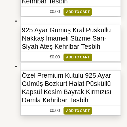
Kehribar Tesbih
€
0.00
ADD TO CART
925 Ayar Gümüş Kral Püsküllü
Nakkaş İmameli Süzme Sarı-
Siyah Ateş Kehribar Tesbih
€
0.00
ADD TO CART
Özel Premium Kutulu 925 Ayar
Gümüş Bozkurt Halat Püsküllü
Kapsül Kesim Bayrak Kırmızısı
Damla Kehribar Tesbih
€
0.00
ADD TO CART