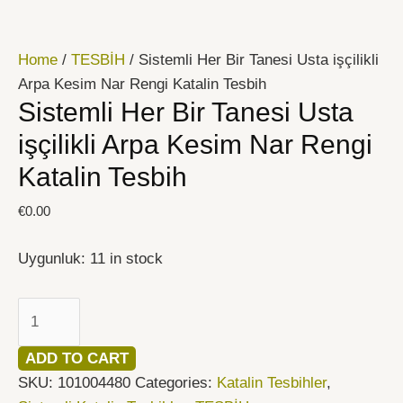
İçeriğe
Sistemli
atla
Her
Home
/
TESBİH
/ Sistemli Her Bir Tanesi Usta işçilikli
Bir
Arpa Kesim Nar Rengi Katalin Tesbih
Tanesi
Sistemli Her Bir Tanesi Usta
Usta
işçilikli
işçilikli Arpa Kesim Nar Rengi
Arpa
Katalin Tesbih
Kesim
Nar
€
0.00
Rengi
Katalin
Uygunluk:
11 in stock
Tesbih
quantity
ADD TO CART
SKU:
101004480
Categories:
Katalin Tesbihler
,