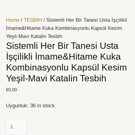
İçeriğe
Sistemli
atla
Her
Home
/
TESBİH
/ Sistemli Her Bir Tanesi Usta İşçilikli
Bir
İmame&Hitame Kuka Kombinasyonlu Kapsül Kesim
Tanesi
Yeşil-Mavi Katalin Tesbih
Usta
Sistemli Her Bir Tanesi Usta
İşçilikli
İmame&Hitame
İşçilikli İmame&Hitame Kuka
Kuka
Kombinasyonlu Kapsül Kesim
Kombinasyonlu
Yeşil-Mavi Katalin Tesbih
Kapsül
Kesim
€
0.00
Yeşil-
Mavi
Uygunluk:
36 in stock
Katalin
Tesbih
quantity