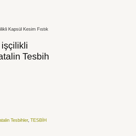
ilikli Kapsül Kesim Fıstık
şçilikli
atalin Tesbih
talin Tesbihler
,
TESBİH