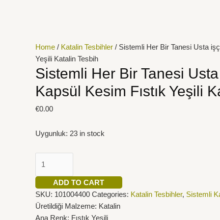
İçeriğe
Sistemli
atla
Her
Bir
Tanesi
Home
/
Katalin Tesbihler
/ Sistemli Her Bir Tanesi Usta işç
Usta
Yeşili Katalin Tesbih
işçilikli
Sistemli Her Bir Tanesi Usta i
Kapsül
Kapsül Kesim Fıstık Yeşili K
Kesim
Fıstık
€
0.00
Yeşili
Katalin
Uygunluk:
23 in stock
Tesbih
quantity
ADD TO CART
SKU:
101004400
Categories:
Katalin Tesbihler
,
Sistemli Ka
Üretildiği Malzeme: Katalin
Ana Renk: Fıstık Yeşili