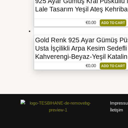
925 Ayar Gümüş Kral Püsküllü
Lale Tasarım Yeşil Ateş Kehriba
€
0.00
ADD TO CART
Gold Renk 925 Ayar Gümüş Pü
Usta İşçilikli Arpa Kesim Sedef
Kahverengi-Beyaz-Yeşil Katalin
€
0.00
ADD TO CART
Impress
İletişim