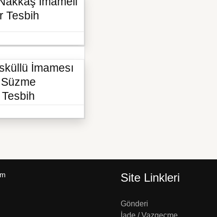
 Nakkaş İmameli
r Tesbih
sküllü İmamesı
li Süzme
 Tesbih
um
Site Linkleri
Gönderi
İade / Vazgeçme