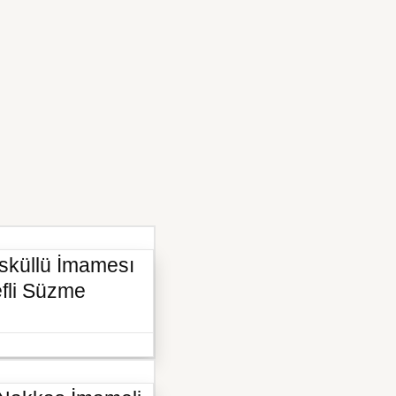
sküllü İmamesı
efli Süzme