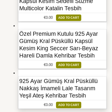
Kapsül Kesim Sedefli Süzme
Multicolor Katalin Tesbih
€
0.00
ADD TO CART
Özel Premium Kutulu 925 Ayar
Gümüş Kral Püsküllü Kapsül
Kesim King Seccer Sarı-Beyaz
Hareli Damla Kehribar Tesbih
€
0.00
ADD TO CART
925 Ayar Gümüş Kral Püsküllü
Nakkaş İmameli Lale Tasarım
Yeşil Ateş Kehribar Tesbih
€
0.00
ADD TO CART