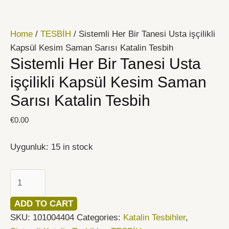
İçeriğe
Sistemli
atla
Her
Home
/
TESBİH
/ Sistemli Her Bir Tanesi Usta işçilikli
Bir
Kapsül Kesim Saman Sarısı Katalin Tesbih
Tanesi
Sistemli Her Bir Tanesi Usta
Usta
işçilikli
işçilikli Kapsül Kesim Saman
Kapsül
Sarısı Katalin Tesbih
Kesim
Saman
€
0.00
Sarısı
Katalin
Uygunluk:
15 in stock
Tesbih
quantity
ADD TO CART
SKU:
101004404
Categories:
Katalin Tesbihler
,