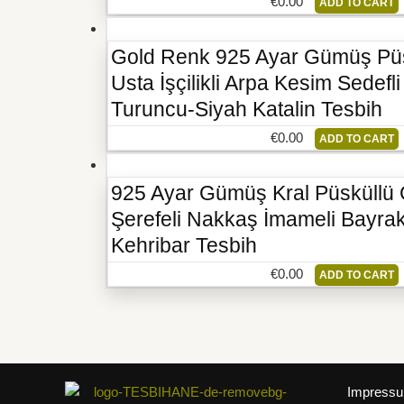
€
0.00
ADD TO CART
Gold Renk 925 Ayar Gümüş Pü
Usta İşçilikli Arpa Kesim Sedefl
Turuncu-Siyah Katalin Tesbih
€
0.00
ADD TO CART
925 Ayar Gümüş Kral Püsküll
Şerefeli Nakkaş İmameli Bayrak
Kehribar Tesbih
€
0.00
ADD TO CART
Impress