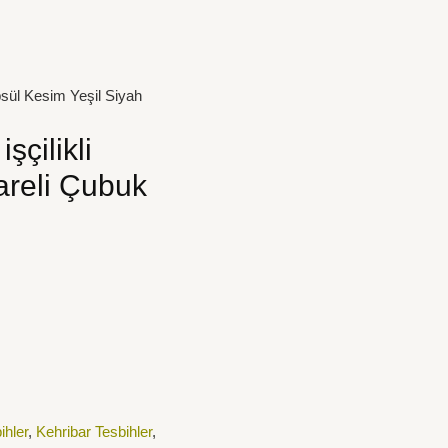
apsül Kesim Yeşil Siyah
şçilikli
areli Çubuk
hler
,
Kehribar Tesbihler
,