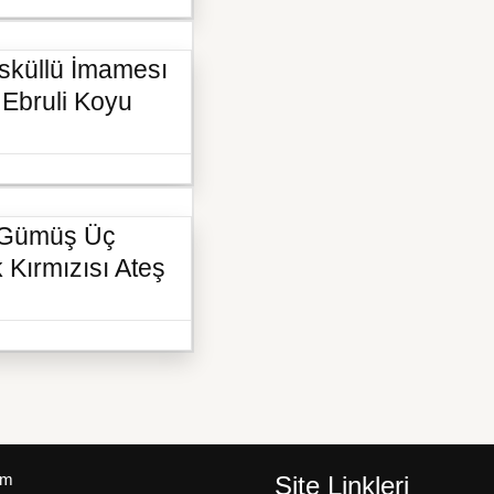
sküllü İmamesı
i Ebruli Koyu
ü Gümüş Üç
 Kırmızısı Ateş
um
Site Linkleri