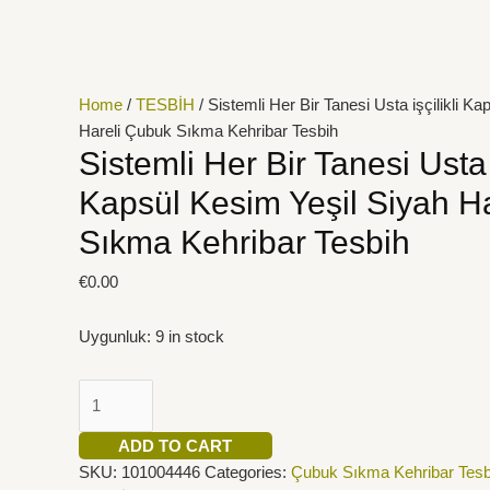
İçeriğe
Sistemli
atla
Her
Bir
Tanesi
Home
/
TESBİH
/ Sistemli Her Bir Tanesi Usta işçilikli K
Usta
Hareli Çubuk Sıkma Kehribar Tesbih
işçilikli
Sistemli Her Bir Tanesi Usta i
Kapsül
Kapsül Kesim Yeşil Siyah H
Kesim
Yeşil
Sıkma Kehribar Tesbih
Siyah
Hareli
€
0.00
Çubuk
Sıkma
Uygunluk:
9 in stock
Kehribar
Tesbih
quantity
ADD TO CART
SKU:
101004446
Categories:
Çubuk Sıkma Kehribar Tesbi