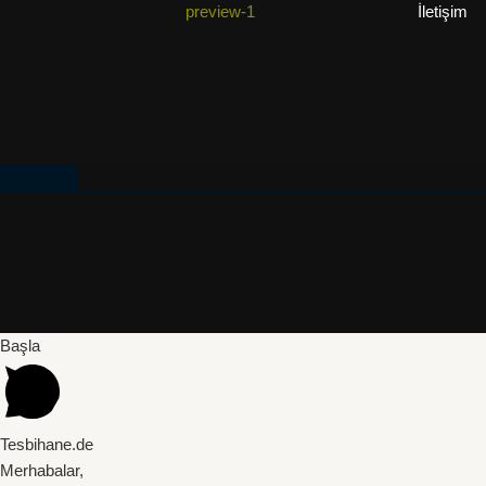
İletişim
Başla
Tesbihane.de
Merhabalar,