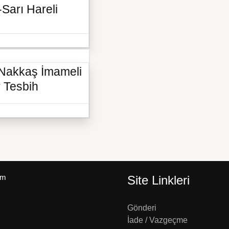
Sarı Hareli
 Nakkaş İmameli
r Tesbih
um
Site Linkleri
Gönderi
İade / Vazgeçme