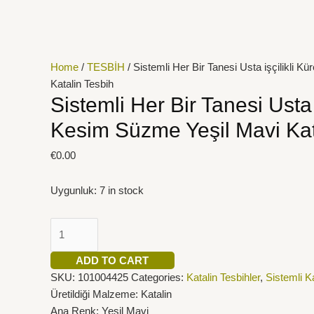
İçeriğe
Sistemli
atla
Her
Bir
Tanesi
Home
/
TESBİH
/ Sistemli Her Bir Tanesi Usta işçilikli 
Usta
Katalin Tesbih
işçilikli
Sistemli Her Bir Tanesi Usta 
Küre
Kesim Süzme Yeşil Mavi Kat
Kesim
Süzme
€
0.00
Yeşil
Mavi
Uygunluk:
7 in stock
Katalin
Tesbih
quantity
ADD TO CART
SKU:
101004425
Categories:
Katalin Tesbihler
,
Sistemli Ka
Üretildiği Malzeme: Katalin
Ana Renk: Yeşil Mavi