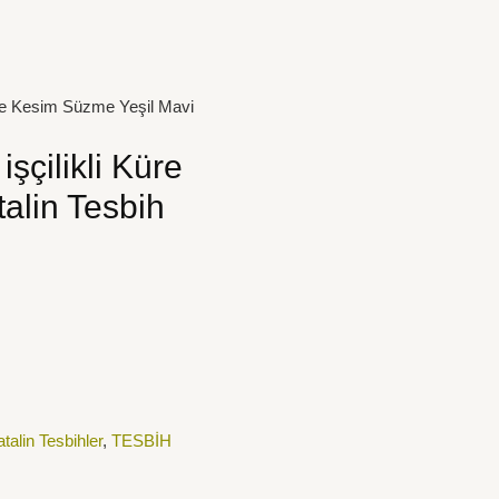
Küre Kesim Süzme Yeşil Mavi
işçilikli Küre
alin Tesbih
talin Tesbihler
,
TESBİH