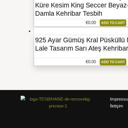
Küre Kesim King Seccer Beyaz-
Damla Kehribar Tesbih
€
0.00
ADD TO CART
925 Ayar Gümüş Kral Püsküllü
Lale Tasarım Sarı Ateş Kehriba
€
0.00
ADD TO CART
Impress
İletişim