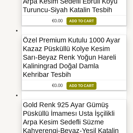
Arpa Kesim Sedefli Ebruli Koyu
Turuncu-Siyah Katalin Tesbih
€
0.00
ADD TO CART
Özel Premium Kutulu 1000 Ayar
Kazaz Püsküllü Kolye Kesim
Sarı-Beyaz Renk Yoğun Hareli
Kaliningrad Doğal Damla
Kehribar Tesbih
€
0.00
ADD TO CART
Gold Renk 925 Ayar Gümüş
Püsküllü İmamesı Usta İşçilikli
Arpa Kesim Sedefli Süzme
Kahverengi-Beyaz-Yeşil Katalin