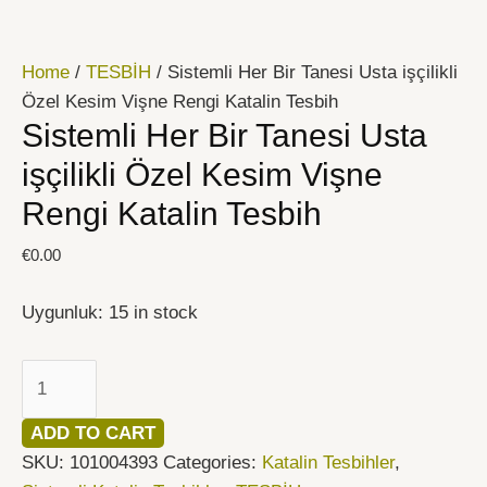
İçeriğe
Sistemli
atla
Her
Home
/
TESBİH
/ Sistemli Her Bir Tanesi Usta işçilikli
Bir
Özel Kesim Vişne Rengi Katalin Tesbih
Tanesi
Sistemli Her Bir Tanesi Usta
Usta
işçilikli
işçilikli Özel Kesim Vişne
Özel
Rengi Katalin Tesbih
Kesim
Vişne
€
0.00
Rengi
Katalin
Uygunluk:
15 in stock
Tesbih
quantity
ADD TO CART
SKU:
101004393
Categories:
Katalin Tesbihler
,