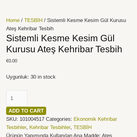
İçeriğe
Sistemli
atla
Kesme
Home
/
TESBİH
/ Sistemli Kesme Kesim Gül Kurusu
Kesim
Ateş Kehribar Tesbih
Gül
Sistemli Kesme Kesim Gül
Kurusu
Ateş
Kurusu Ateş Kehribar Tesbih
Kehribar
€
0.00
Tesbih
quantity
Uygunluk:
30 in stock
ADD TO CART
SKU:
101004517
Categories:
Ekonomik Kehribar
Tesbihler
,
Kehribar Tesbihler
,
TESBİH
Ürünün Yapımında Kullanılan Ana Madde: Ateş