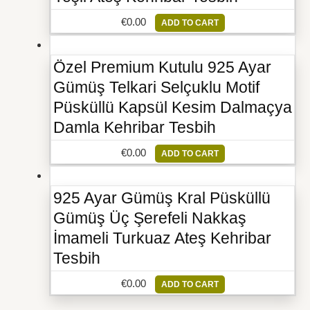
€
0.00
ADD TO CART
Özel Premium Kutulu 925 Ayar
Gümüş Telkari Selçuklu Motif
Püsküllü Kapsül Kesim Dalmaçya
Damla Kehribar Tesbih
€
0.00
ADD TO CART
925 Ayar Gümüş Kral Püsküllü
Gümüş Üç Şerefeli Nakkaş
İmameli Turkuaz Ateş Kehribar
Tesbih
€
0.00
ADD TO CART