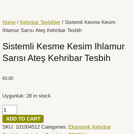
İçeriğe
Sistemli
atla
Kesme
Kesim
Home
/
Kehribar Tesbihler
/ Sistemli Kesme Kesim
Ihlamur
Ihlamur Sarısı Ateş Kehribar Tesbih
Sarısı
Sistemli Kesme Kesim Ihlamur
Ateş
Kehribar
Sarısı Ateş Kehribar Tesbih
Tesbih
quantity
€
0.00
Uygunluk:
28 in stock
ADD TO CART
SKU:
101004512
Categories:
Ekonomik Kehribar