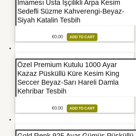
İmamesı Usta İşçilikli Arpa Kesim
Sedefli Süzme Kahverengi-Beyaz-
Siyah Katalin Tesbih
€
0.00
ADD TO CART
Özel Premium Kutulu 1000 Ayar
Kazaz Püsküllü Küre Kesim King
Seccer Beyaz-Sarı Hareli Damla
Kehribar Tesbih
€
0.00
ADD TO CART
Gold Renk 925 Ayar Gümüş Püsküllü