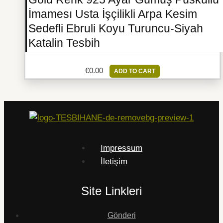
İmamesı Usta İşçilikli Arpa Kesim
Sedefli Ebruli Koyu Turuncu-Siyah
Katalin Tesbih
€
0.00
ADD TO CART
Impressum
İletişim
Site Linkleri
Gönderi