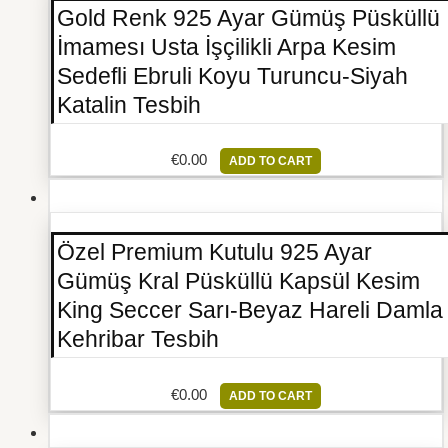
Gold Renk 925 Ayar Gümüş Püsküllü
İmamesı Usta İşçilikli Arpa Kesim
Sedefli Ebruli Koyu Turuncu-Siyah
Katalin Tesbih
€
0.00
ADD TO CART
Özel Premium Kutulu 925 Ayar
Gümüş Kral Püsküllü Kapsül Kesim
King Seccer Sarı-Beyaz Hareli Damla
Kehribar Tesbih
€
0.00
ADD TO CART