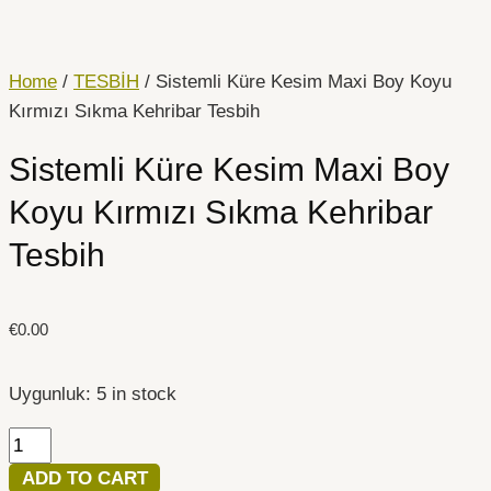
İçeriğe
Sistemli
atla
Küre
Kesim
Home
/
TESBİH
/ Sistemli Küre Kesim Maxi Boy Koyu
Maxi
Kırmızı Sıkma Kehribar Tesbih
Boy
Sistemli Küre Kesim Maxi Boy
Koyu
Kırmızı
Koyu Kırmızı Sıkma Kehribar
Sıkma
Tesbih
Kehribar
Tesbih
quantity
€
0.00
Uygunluk:
5 in stock
ADD TO CART