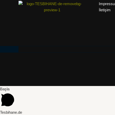
Impress
İletişim
Başla
Tesbihane.de