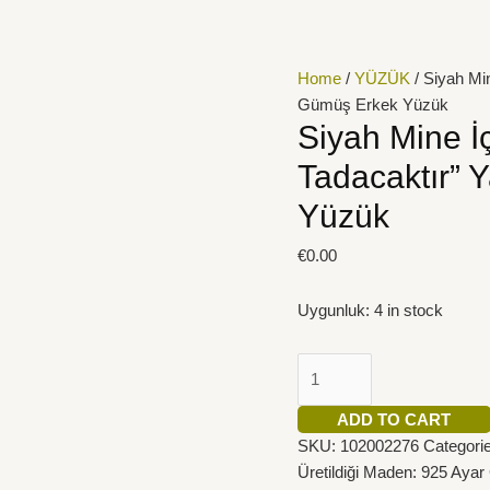
Siyah
Mine
İçine
Home
/
YÜZÜK
/ Siyah Min
"Her
Gümüş Erkek Yüzük
Canlı
Siyah Mine İ
Ölümü
Tadacaktır” 
Tadacaktır"
Yazılı
Yüzük
925
Ayar
€
0.00
Gümüş
Erkek
Uygunluk:
4 in stock
Yüzük
quantity
ADD TO CART
SKU:
102002276
Categori
Üretildiği Maden: 925 Aya