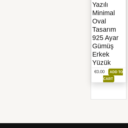
Yazılı
Minimal
Oval
Tasarım
925 Ayar
Gümüş
Erkek
Yüzük
€
0.00
ADD TO
CART