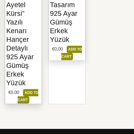
Ayetel
Tasarım
Kürsi”
925 Ayar
Yazılı
Gümüş
Kenarı
Erkek
Hançer
Yüzük
Detaylı
€
0.00
ADD TO
925 Ayar
CART
Gümüş
Erkek
Yüzük
€
0.00
ADD TO
CART