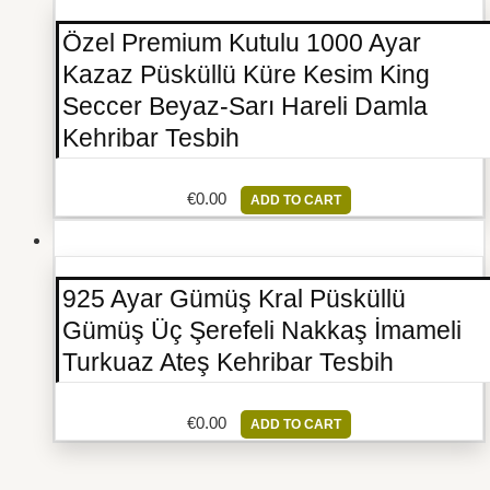
Özel Premium Kutulu 1000 Ayar
Kazaz Püsküllü Küre Kesim King
Seccer Beyaz-Sarı Hareli Damla
Kehribar Tesbih
€
0.00
ADD TO CART
925 Ayar Gümüş Kral Püsküllü
Gümüş Üç Şerefeli Nakkaş İmameli
Turkuaz Ateş Kehribar Tesbih
€
0.00
ADD TO CART