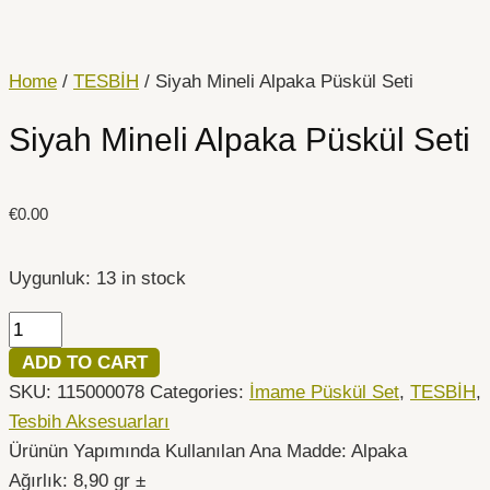
İçeriğe
Siyah
atla
Mineli
Alpaka
Home
/
TESBİH
/ Siyah Mineli Alpaka Püskül Seti
Püskül
Siyah Mineli Alpaka Püskül Seti
Seti
quantity
€
0.00
Uygunluk:
13 in stock
ADD TO CART
SKU:
115000078
Categories:
İmame Püskül Set
,
TESBİH
,
Tesbih Aksesuarları
Ürünün Yapımında Kullanılan Ana Madde: Alpaka
Ağırlık: 8,90 gr ±