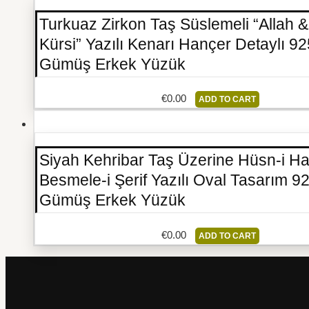
Turkuaz Zirkon Taş Süslemeli “Allah &
Kürsi” Yazılı Kenarı Hançer Detaylı 9
Gümüş Erkek Yüzük
€
0.00
ADD TO CART
Siyah Kehribar Taş Üzerine Hüsn-i Ha
Besmele-i Şerif Yazılı Oval Tasarım 9
Gümüş Erkek Yüzük
€
0.00
ADD TO CART