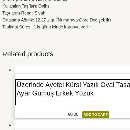
Kullanılan Taş(lar): Oniks
Taş(ların) Rengi: Siyah
Ortalama Ağırlık: 12,27 ± gr. (Numaraya Göre Değişebilir)
Teslimat Süresi: 1 iş günü içinde kargoya verilir
Related products
Üzerinde Ayetel Kürsi Yazılı Oval Tas
Ayar Gümüş Erkek Yüzük
€
0.00
ADD TO CART