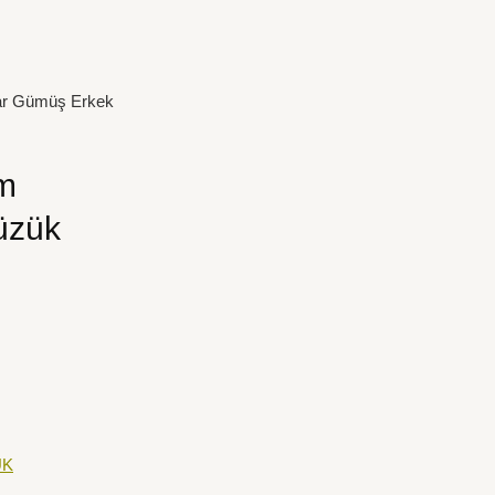
Ayar Gümüş Erkek
em
üzük
ÜK