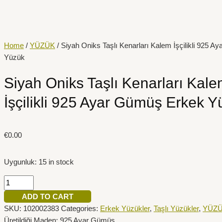
İçeriğe
Siyah
atla
Oniks
Taşlı
Kenarları
Home
/
YÜZÜK
/ Siyah Oniks Taşlı Kenarları Kalem İşçilikli 925 
Kalem
Yüzük
İşçilikli
925
Siyah Oniks Taşlı Kenarları Kal
Ayar
İşçilikli 925 Ayar Gümüş Erkek Y
Gümüş
Erkek
Yüzük
€
0.00
quantity
Uygunluk:
15 in stock
ADD TO CART
SKU:
102002383
Categories:
Erkek Yüzükler
,
Taşlı Yüzükler
,
YÜZ
Üretildiği Maden: 925 Ayar Gümüş