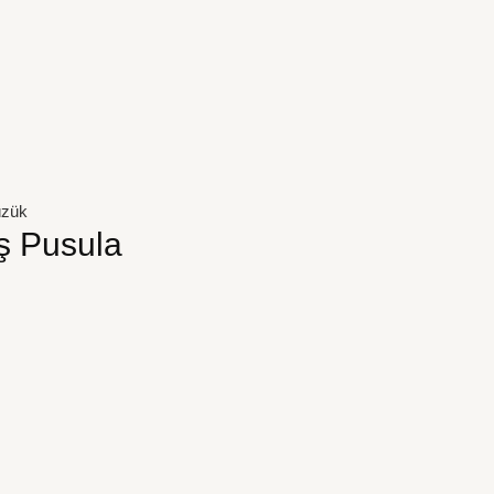
üzük
ş Pusula