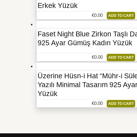
Erkek Yüzük
€
0.00
ADD TO CART
Faset Night Blue Zirkon Taşlı 
925 Ayar Gümüş Kadın Yüzük
€
0.00
ADD TO CART
Üzerine Hüsn-i Hat “Mühr-i Sü
Yazılı Minimal Tasarım 925 Ay
Yüzük
€
0.00
ADD TO CART