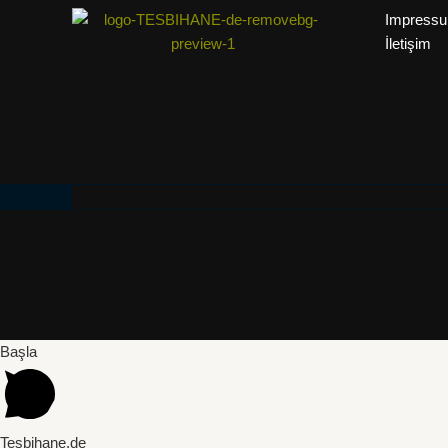
Impress
İletişim
Başla
Tesbihane.de