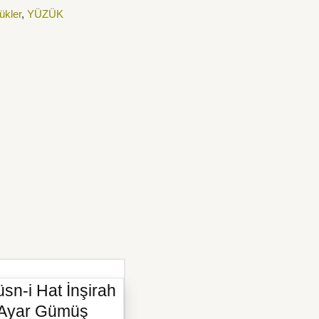
ükler
,
YÜZÜK
sn-i Hat İnşirah
5 Ayar Gümüş