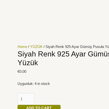
İçeriğe
Siyah
atla
Renk
925
Ayar
Gümüş
Pusula
Yüzük
quantity
Home
/
YÜZÜK
/ Siyah Renk 925 Ayar Gümüş Pusula Y
Siyah Renk 925 Ayar Gümü
Yüzük
€
0.00
Uygunluk:
4 in stock
ADD TO CART