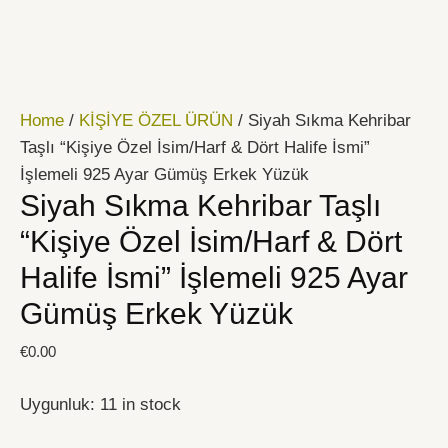
İçeriğe
Siyah
atla
Sıkma
Kehribar
Taşlı
Home
/
KİŞİYE ÖZEL ÜRÜN
/ Siyah Sıkma Kehribar
"Kişiye
Taşlı “Kişiye Özel İsim/Harf & Dört Halife İsmi”
Özel
İşlemeli 925 Ayar Gümüş Erkek Yüzük
İsim/Harf
Siyah Sıkma Kehribar Taşlı
&
Dört
“Kişiye Özel İsim/Harf & Dört
Halife
Halife İsmi” İşlemeli 925 Ayar
İsmi"
Gümüş Erkek Yüzük
İşlemeli
925
€
0.00
Ayar
Gümüş
Uygunluk:
11 in stock
Erkek
Yüzük