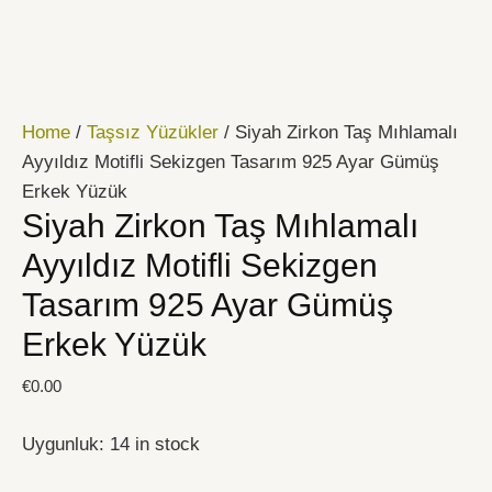
İçeriğe
Siyah
atla
Zirkon
Taş
Mıhlamalı
Home
/
Taşsız Yüzükler
/ Siyah Zirkon Taş Mıhlamalı
Ayyıldız
Ayyıldız Motifli Sekizgen Tasarım 925 Ayar Gümüş
Motifli
Erkek Yüzük
Sekizgen
Siyah Zirkon Taş Mıhlamalı
Tasarım
925
Ayyıldız Motifli Sekizgen
Ayar
Tasarım 925 Ayar Gümüş
Gümüş
Erkek Yüzük
Erkek
Yüzük
€
0.00
quantity
Uygunluk:
14 in stock