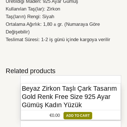
Üretildiği Maden: 925 Ayar Gümüş
Kullanılan Taş(lar): Zirkon
Taş(ların) Rengi: Siyah
Ortalama Ağırlık: 1,80 ± gr. (Numaraya Göre
Değişebilir)
Teslimat Süresi: 1-2 iş günü içinde kargoya verilir
Related products
Beyaz Zirkon Taşlı Çark Tasarım
Gold Renk Free Size 925 Ayar
Gümüş Kadın Yüzük
€
0.00
ADD TO CART