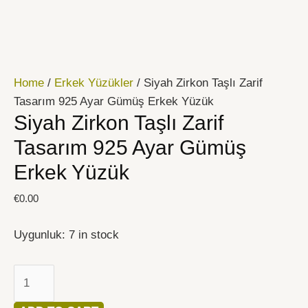
İçeriğe
Siyah
atla
Zirkon
Taşlı
Zarif
Home
/
Erkek Yüzükler
/ Siyah Zirkon Taşlı Zarif
Tasarım
Tasarım 925 Ayar Gümüş Erkek Yüzük
925
Siyah Zirkon Taşlı Zarif
Ayar
Gümüş
Tasarım 925 Ayar Gümüş
Erkek
Erkek Yüzük
Yüzük
quantity
€
0.00
Uygunluk:
7 in stock