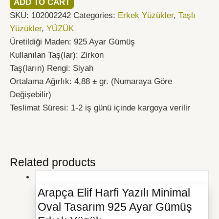
ADD TO CART
SKU:
102002242
Categories:
Erkek Yüzükler
,
Taşlı
Yüzükler
,
YÜZÜK
Üretildiği Maden: 925 Ayar Gümüş
Kullanılan Taş(lar): Zirkon
Taş(ların) Rengi: Siyah
Ortalama Ağırlık: 4,88 ± gr. (Numaraya Göre
Değişebilir)
Teslimat Süresi: 1-2 iş günü içinde kargoya verilir
Related products
Arapça Elif Harfi Yazılı Minimal
Oval Tasarım 925 Ayar Gümüş