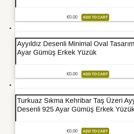
€
0.00
ADD TO CART
Ayyıldız Desenli Minimal Oval Tasarı
Ayar Gümüş Erkek Yüzük
€
0.00
ADD TO CART
Turkuaz Sıkma Kehribar Taş Üzeri Ayy
Desenli 925 Ayar Gümüş Erkek Yüzü
€
0.00
ADD TO CART