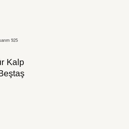
asarım 925
ür Kalp
Beştaş