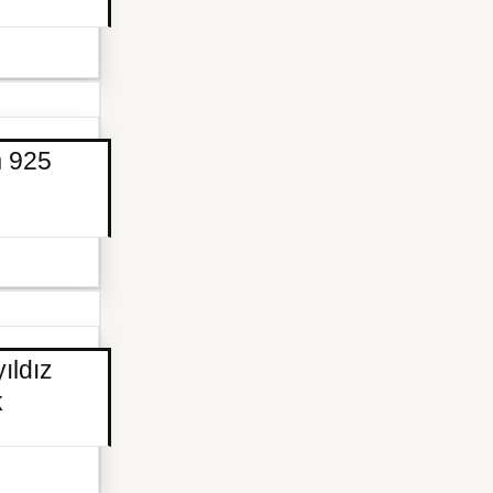
m 925
ıldız
k