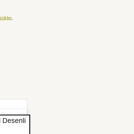
zükler
,
l Desenli