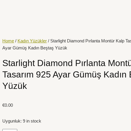
İçeriğe
Starlight
atla
Diamond
Pırlanta
Montür
Kalp
Tasarım
Home
/
Kadın Yüzükler
/ Starlight Diamond Pırlanta Montür Kalp T
925
Ayar Gümüş Kadın Beştaş Yüzük
Ayar
Gümüş
Starlight Diamond Pırlanta Mont
Kadın
Tasarım 925 Ayar Gümüş Kadın 
Beştaş
Yüzük
Yüzük
quantity
€
0.00
Uygunluk:
9 in stock