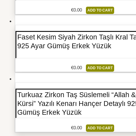
€
0.00
ADD TO CART
Faset Kesim Siyah Zirkon Taşlı Kral T
925 Ayar Gümüş Erkek Yüzük
€
0.00
ADD TO CART
Turkuaz Zirkon Taş Süslemeli “Allah &
Kürsi” Yazılı Kenarı Hançer Detaylı 9
Gümüş Erkek Yüzük
€
0.00
ADD TO CART