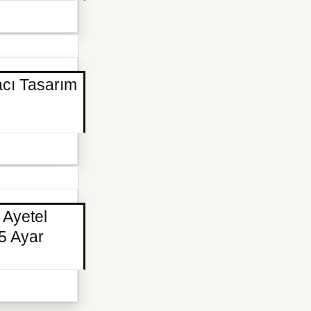
acı Tasarım
 Ayetel
25 Ayar