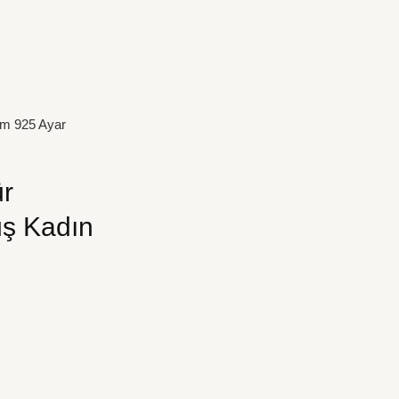
ım 925 Ayar
ür
ş Kadın