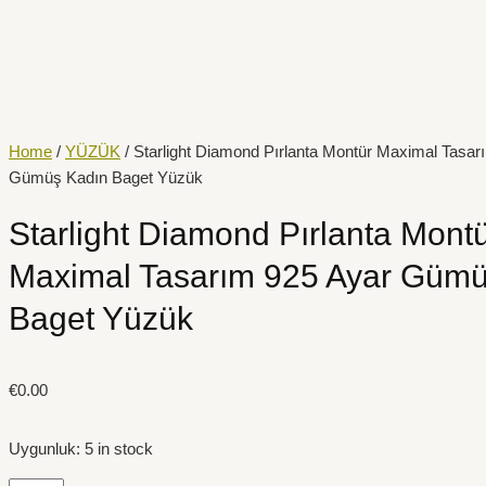
İçeriğe
Starlight
atla
Diamond
Pırlanta
Montür
Maximal
Tasarım
Home
/
YÜZÜK
/ Starlight Diamond Pırlanta Montür Maximal Tasar
925
Gümüş Kadın Baget Yüzük
Ayar
Gümüş
Starlight Diamond Pırlanta Mont
Kadın
Maximal Tasarım 925 Ayar Gümü
Baget
Yüzük
Baget Yüzük
quantity
€
0.00
Uygunluk:
5 in stock