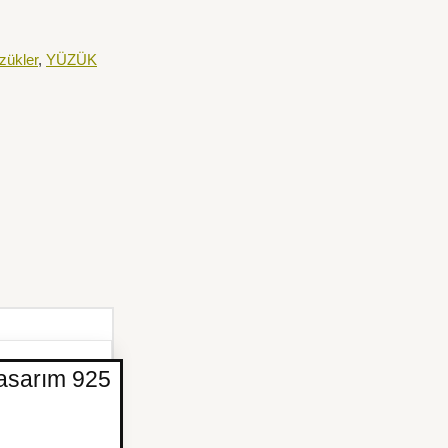
zükler
,
YÜZÜK
Tasarım 925