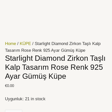
İçeriğe
Starlight
atla
Diamond
Zirkon
Taşlı
Kalp
Tasarım
Home
/
KÜPE
/ Starlight Diamond Zirkon Taşlı Kalp
Rose
Tasarım Rose Renk 925 Ayar Gümüş Küpe
Renk
Starlight Diamond Zirkon Taşlı
925
Ayar
Kalp Tasarım Rose Renk 925
Gümüş
Ayar Gümüş Küpe
Küpe
quantity
€
0.00
Uygunluk:
21 in stock