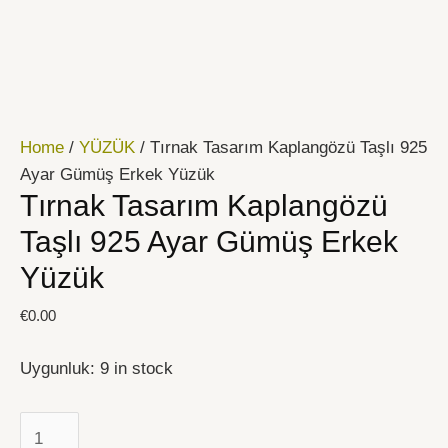
İçeriğe
Tırnak
atla
Tasarım
Kaplangözü
Taşlı
925
Home
/
YÜZÜK
/ Tırnak Tasarım Kaplangözü Taşlı 925
Ayar
Ayar Gümüş Erkek Yüzük
Gümüş
Tırnak Tasarım Kaplangözü
Erkek
Yüzük
Taşlı 925 Ayar Gümüş Erkek
quantity
Yüzük
€
0.00
Uygunluk:
9 in stock