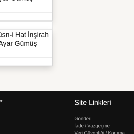
sn-i Hat İnşirah
5 Ayar Gümüş
um
Site Linkleri
Gönderi
İade / Vazgeçme
Veri Güvenliği / Koruma