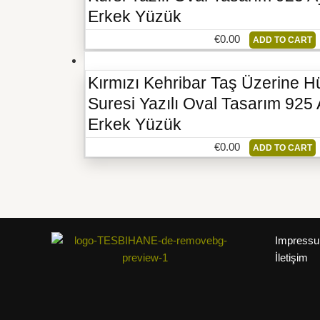
Erkek Yüzük
€
0.00
ADD TO CART
Kırmızı Kehribar Taş Üzerine Hü
Suresi Yazılı Oval Tasarım 92
Erkek Yüzük
€
0.00
ADD TO CART
Impress
İletişim