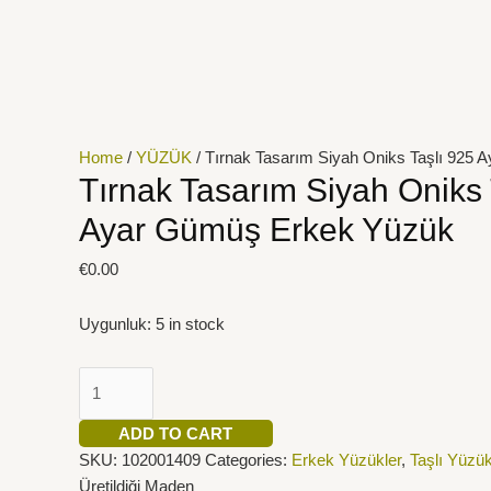
İçeriğe
Tırnak
atla
Tasarım
Siyah
Oniks
Taşlı
925
Home
/
YÜZÜK
/ Tırnak Tasarım Siyah Oniks Taşlı 925
Ayar
Tırnak Tasarım Siyah Oniks 
Gümüş
Ayar Gümüş Erkek Yüzük
Erkek
Yüzük
€
0.00
quantity
Uygunluk:
5 in stock
ADD TO CART
SKU:
102001409
Categories:
Erkek Yüzükler
,
Taşlı Yüzük
Üretildiği Maden