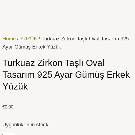
İçeriğe
Turkuaz
atla
Zirkon
Taşlı
Oval
Tasarım
Home
/
YÜZÜK
/ Turkuaz Zirkon Taşlı Oval Tasarım 925
925
Ayar Gümüş Erkek Yüzük
Ayar
Turkuaz Zirkon Taşlı Oval
Gümüş
Erkek
Tasarım 925 Ayar Gümüş Erkek
Yüzük
Yüzük
quantity
€
0.00
Uygunluk:
6 in stock