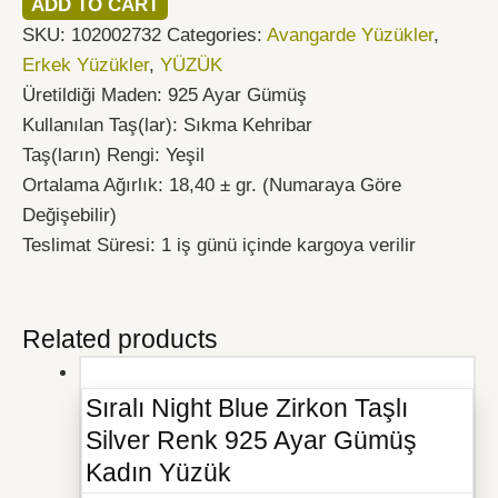
ADD TO CART
SKU:
102002732
Categories:
Avangarde Yüzükler
,
Erkek Yüzükler
,
YÜZÜK
Üretildiği Maden: 925 Ayar Gümüş
Kullanılan Taş(lar): Sıkma Kehribar
Taş(ların) Rengi: Yeşil
Ortalama Ağırlık: 18,40 ± gr. (Numaraya Göre
Değişebilir)
Teslimat Süresi: 1 iş günü içinde kargoya verilir
Related products
Sıralı Night Blue Zirkon Taşlı
Silver Renk 925 Ayar Gümüş
Kadın Yüzük