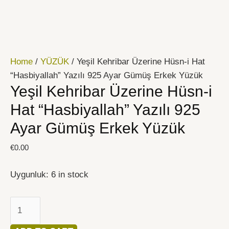
İçeriğe
Yeşil
atla
Kehribar
Üzerine
Hüsn-
Home
/
YÜZÜK
/ Yeşil Kehribar Üzerine Hüsn-i Hat
i
“Hasbiyallah” Yazılı 925 Ayar Gümüş Erkek Yüzük
Hat
Yeşil Kehribar Üzerine Hüsn-i
"Hasbiyallah"
Yazılı
Hat “Hasbiyallah” Yazılı 925
925
Ayar Gümüş Erkek Yüzük
Ayar
Gümüş
€
0.00
Erkek
Yüzük
Uygunluk:
6 in stock
quantity