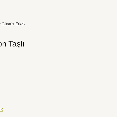
yar Gümüş Erkek
on Taşlı
ÜK