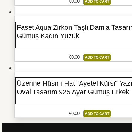
€
0.00
ADD TO CART
Faset Aqua Zirkon Taşlı Damla Tasar
Gümüş Kadın Yüzük
€
0.00
ADD TO CART
Üzerine Hüsn-i Hat “Ayetel Kürsi” Yazı
Oval Tasarım 925 Ayar Gümüş Erkek
€
0.00
ADD TO CART