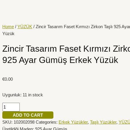
İçeriğe
Zincir
atla
Tasarım
Faset
Kırmızı
Home
/
YÜZÜK
/ Zincir Tasarım Faset Kırmızı Zirkon Taşlı 925 A
Zirkon
Yüzük
Taşlı
925
Zincir Tasarım Faset Kırmızı Zirk
Ayar
925 Ayar Gümüş Erkek Yüzük
Gümüş
Erkek
Yüzük
€
0.00
quantity
Uygunluk:
11 in stock
ADD TO CART
SKU:
102002098
Categories:
Erkek Yüzükler
,
Taşlı Yüzükler
,
YÜZ
Üretildiği Maden: 925 Ayar Gümüş