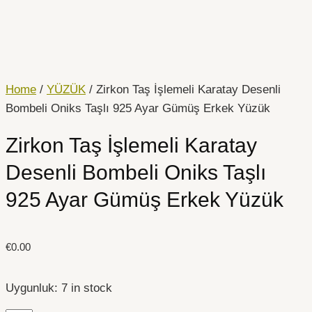
İçeriğe
Zirkon
atla
Taş
İşlemeli
Karatay
Desenli
Home
/
YÜZÜK
/ Zirkon Taş İşlemeli Karatay Desenli
Bombeli
Bombeli Oniks Taşlı 925 Ayar Gümüş Erkek Yüzük
Oniks
Zirkon Taş İşlemeli Karatay
Taşlı
925
Desenli Bombeli Oniks Taşlı
Ayar
925 Ayar Gümüş Erkek Yüzük
Gümüş
Erkek
Yüzük
€
0.00
quantity
Uygunluk:
7 in stock