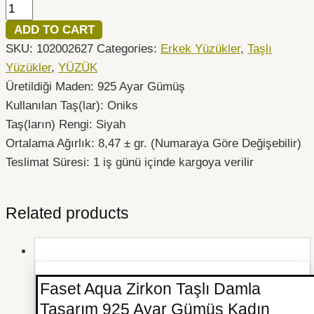
ADD TO CART
SKU:
102002627
Categories:
Erkek Yüzükler
,
Taşlı
Yüzükler
,
YÜZÜK
Üretildiği Maden: 925 Ayar Gümüş
Kullanılan Taş(lar): Oniks
Taş(ların) Rengi: Siyah
Ortalama Ağırlık: 8,47 ± gr. (Numaraya Göre Değişebilir)
Teslimat Süresi: 1 iş günü içinde kargoya verilir
Related products
Faset Aqua Zirkon Taşlı Damla
Tasarım 925 Ayar Gümüş Kadın