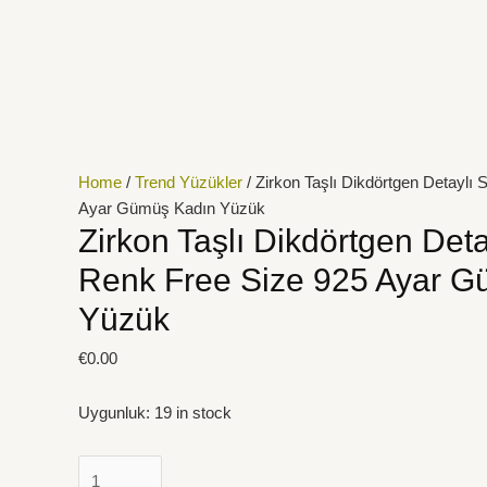
İçeriğe
Zirkon
atla
Taşlı
Dikdörtgen
Detaylı
Silver
Renk
Free
Home
/
Trend Yüzükler
/ Zirkon Taşlı Dikdörtgen Detaylı 
Size
Ayar Gümüş Kadın Yüzük
925
Zirkon Taşlı Dikdörtgen Deta
Ayar
Renk Free Size 925 Ayar G
Gümüş
Kadın
Yüzük
Yüzük
quantity
€
0.00
Uygunluk:
19 in stock