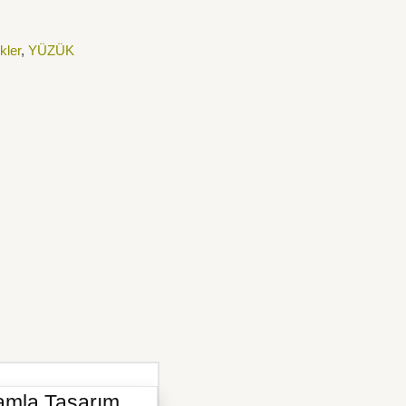
kler
,
YÜZÜK
Damla Tasarım