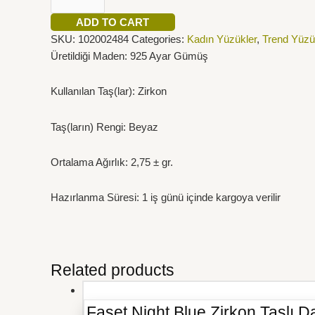
ADD TO CART
SKU:
102002484
Categories:
Kadın Yüzükler
,
Trend Yüzü
Üretildiği Maden: 925 Ayar Gümüş
Kullanılan Taş(lar): Zirkon
Taş(ların) Rengi: Beyaz
Ortalama Ağırlık: 2,75 ± gr.
Hazırlanma Süresi: 1 iş günü içinde kargoya verilir
Related products
Faset Night Blue Zirkon Taşlı 