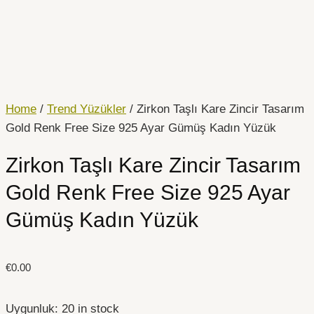
İçeriğe
Zirkon
atla
Taşlı
Kare
Zincir
Tasarım
Gold
Home
/
Trend Yüzükler
/ Zirkon Taşlı Kare Zincir Tasarım
Renk
Gold Renk Free Size 925 Ayar Gümüş Kadın Yüzük
Free
Zirkon Taşlı Kare Zincir Tasarım
Size
925
Gold Renk Free Size 925 Ayar
Ayar
Gümüş Kadın Yüzük
Gümüş
Kadın
Yüzük
€
0.00
quantity
Uygunluk:
20 in stock