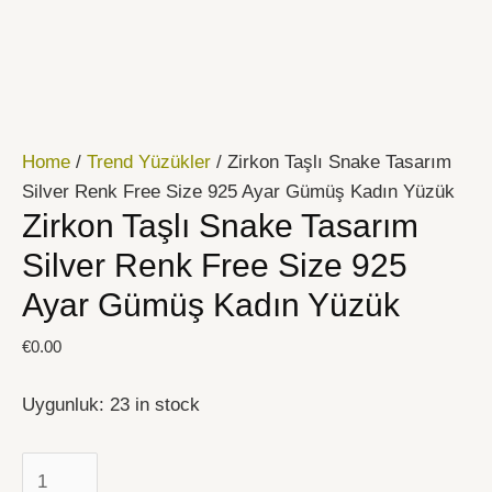
İçeriğe
Zirkon
atla
Taşlı
Snake
Tasarım
Silver
Home
/
Trend Yüzükler
/ Zirkon Taşlı Snake Tasarım
Renk
Silver Renk Free Size 925 Ayar Gümüş Kadın Yüzük
Free
Zirkon Taşlı Snake Tasarım
Size
925
Silver Renk Free Size 925
Ayar
Ayar Gümüş Kadın Yüzük
Gümüş
Kadın
€
0.00
Yüzük
quantity
Uygunluk:
23 in stock