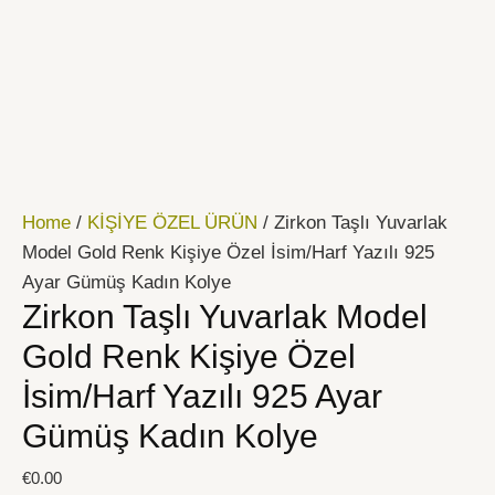
İçeriğe
Zirkon
atla
Taşlı
Yuvarlak
Model
Gold
Renk
Kişiye
Home
/
KİŞİYE ÖZEL ÜRÜN
/ Zirkon Taşlı Yuvarlak
Özel
Model Gold Renk Kişiye Özel İsim/Harf Yazılı 925
İsim/Harf
Ayar Gümüş Kadın Kolye
Yazılı
Zirkon Taşlı Yuvarlak Model
925
Ayar
Gold Renk Kişiye Özel
Gümüş
İsim/Harf Yazılı 925 Ayar
Kadın
Gümüş Kadın Kolye
Kolye
quantity
€
0.00