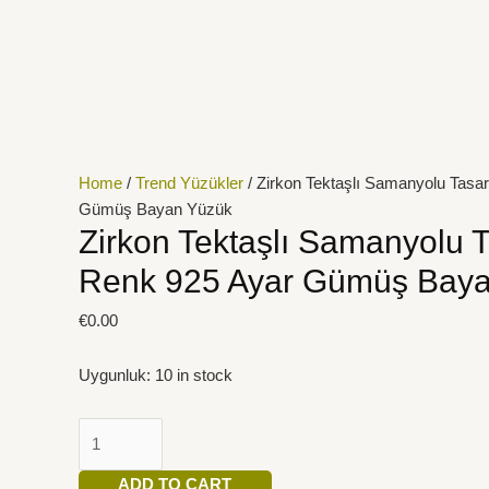
İçeriğe
Zirkon
atla
Tektaşlı
Samanyolu
Tasarım
Rose
Renk
925
Home
/
Trend Yüzükler
/ Zirkon Tektaşlı Samanyolu Tas
Ayar
Gümüş Bayan Yüzük
Gümüş
Zirkon Tektaşlı Samanyolu 
Bayan
Renk 925 Ayar Gümüş Bay
Yüzük
quantity
€
0.00
Uygunluk:
10 in stock
ADD TO CART