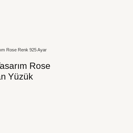
arım Rose Renk 925 Ayar
Tasarım Rose
an Yüzük