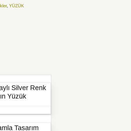
kler
,
YÜZÜK
aylı Silver Renk
ın Yüzük
Damla Tasarım