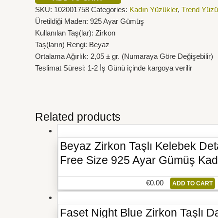
SKU:
102001758
Categories:
Kadın Yüzükler
,
Trend Yüzü
Üretildiği Maden: 925 Ayar Gümüş
Kullanılan Taş(lar): Zirkon
Taş(ların) Rengi: Beyaz
Ortalama Ağırlık: 2,05 ± gr. (Numaraya Göre Değişebilir)
Teslimat Süresi: 1-2 İş Günü içinde kargoya verilir
Related products
Beyaz Zirkon Taşlı Kelebek Det
Free Size 925 Ayar Gümüş Kad
€
0.00
ADD TO CART
Faset Night Blue Zirkon Taşlı 