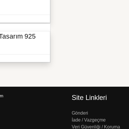
 Tasarım 925
um
Site Linkleri
Gönderi
İade / Vazgeçme
Veri Güvenliği / Koruma