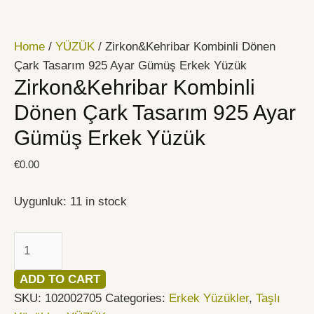
İçeriğe
Zirkon&Kehribar
atla
Kombinli
Home
/
YÜZÜK
/ Zirkon&Kehribar Kombinli Dönen
Dönen
Çark Tasarım 925 Ayar Gümüş Erkek Yüzük
Çark
Zirkon&Kehribar Kombinli
Tasarım
925
Dönen Çark Tasarım 925 Ayar
Ayar
Gümüş Erkek Yüzük
Gümüş
Erkek
€
0.00
Yüzük
quantity
Uygunluk:
11 in stock
ADD TO CART
SKU:
102002705
Categories:
Erkek Yüzükler
,
Taşlı