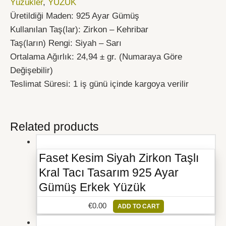
Yüzükler
,
YÜZÜK
Üretildiği Maden: 925 Ayar Gümüş
Kullanılan Taş(lar): Zirkon – Kehribar
Taş(ların) Rengi: Siyah – Sarı
Ortalama Ağırlık: 24,94 ± gr. (Numaraya Göre
Değişebilir)
Teslimat Süresi: 1 iş günü içinde kargoya verilir
Related products
Faset Kesim Siyah Zirkon Taşlı
Kral Tacı Tasarım 925 Ayar
Gümüş Erkek Yüzük
€
0.00
ADD TO CART