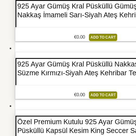
925 Ayar Gümüş Kral Püsküllü Gümü
Nakkaş İmameli Sarı-Siyah Ateş Kehri
€
0.00
ADD TO CART
925 Ayar Gümüş Kral Püsküllü Nakka
Süzme Kırmızı-Siyah Ateş Kehribar T
€
0.00
ADD TO CART
Özel Premium Kutulu 925 Ayar Gümüş
Püsküllü Kapsül Kesim King Seccer S