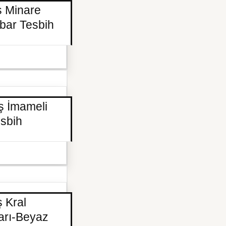
ş Minare
bar Tesbih
ş İmameli
esbih
 Kral
arı-Beyaz