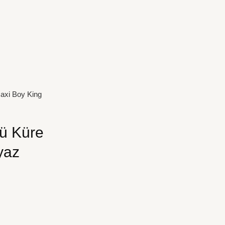
axi Boy King
ü Küre
yaz