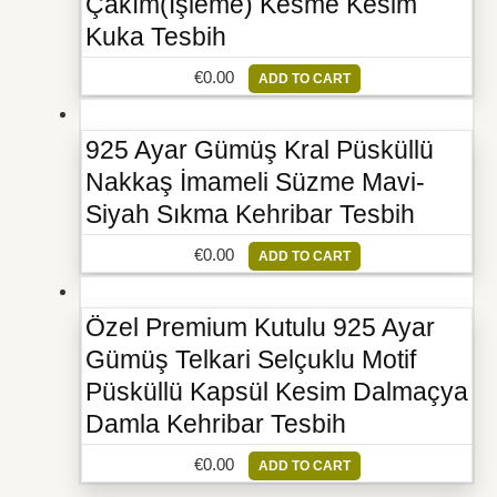
Çakım(İşleme) Kesme Kesim
Kuka Tesbih
€
0.00
ADD TO CART
925 Ayar Gümüş Kral Püsküllü
Nakkaş İmameli Süzme Mavi-
Siyah Sıkma Kehribar Tesbih
€
0.00
ADD TO CART
Özel Premium Kutulu 925 Ayar
Gümüş Telkari Selçuklu Motif
Püsküllü Kapsül Kesim Dalmaçya
Damla Kehribar Tesbih
€
0.00
ADD TO CART