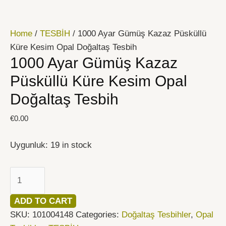
İçeriğe
1000
atla
Ayar
Home
/
TESBİH
/ 1000 Ayar Gümüş Kazaz Püsküllü
Gümüş
Küre Kesim Opal Doğaltaş Tesbih
Kazaz
1000 Ayar Gümüş Kazaz
Püsküllü
Küre
Püsküllü Küre Kesim Opal
Kesim
Doğaltaş Tesbih
Opal
Doğaltaş
€
0.00
Tesbih
quantity
Uygunluk:
19 in stock
ADD TO CART
SKU:
101004148
Categories:
Doğaltaş Tesbihler
,
Opal