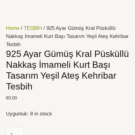
İçeriğe
925
atla
Ayar
Gümüş
Home
/
TESBİH
/ 925 Ayar Gümüş Kral Püsküllü
Kral
Nakkaş İmameli Kurt Başı Tasarım Yeşil Ateş Kehribar
Püsküllü
Tesbih
Nakkaş
925 Ayar Gümüş Kral Püsküllü
İmameli
Kurt
Nakkaş İmameli Kurt Başı
Başı
Tasarım Yeşil Ateş Kehribar
Tasarım
Tesbih
Yeşil
Ateş
€
0.00
Kehribar
Tesbih
Uygunluk:
8 in stock
quantity