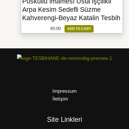
Püsküllü İmamesı Usta İşçilikli
Arpa Kesim Sedefli Süzme
Kahverengi-Beyaz Katalin Tesbih
€
0.00
ADD TO CART
Impressum
İletişim
Site Linkleri