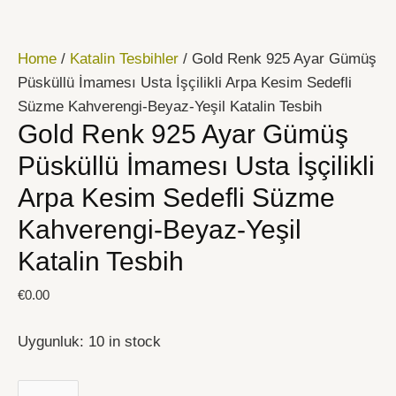
İçeriğe
Gold
atla
Renk
Home
/
Katalin Tesbihler
/ Gold Renk 925 Ayar Gümüş
925
Püsküllü İmamesı Usta İşçilikli Arpa Kesim Sedefli
Ayar
Süzme Kahverengi-Beyaz-Yeşil Katalin Tesbih
Gümüş
Gold Renk 925 Ayar Gümüş
Püsküllü
İmamesı
Püsküllü İmamesı Usta İşçilikli
Usta
Arpa Kesim Sedefli Süzme
İşçilikli
Kahverengi-Beyaz-Yeşil
Arpa
Kesim
Katalin Tesbih
Sedefli
€
0.00
Süzme
Kahverengi-
Uygunluk:
10 in stock
Beyaz-
Yeşil
Katalin