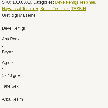
SKU:
101003810
Categories:
Deve Kemiği Tesbihler
,
Hayvansal Tesbihler
,
Kemik Tesbihler
,
TESBİH
Üretildiği Malzeme
:
Deve Kemiği
Ana Renk
:
Beyaz
Ağırlık
:
17,40 gr ±
Tane Şekli
:
Arpa Kesim