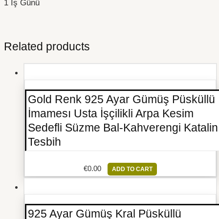
1 İş Günü
Related products
Gold Renk 925 Ayar Gümüş Püsküllü
İmamesı Usta İşçilikli Arpa Kesim
Sedefli Süzme Bal-Kahverengi Katalin
Tesbih
€
0.00
ADD TO CART
925 Ayar Gümüş Kral Püsküllü