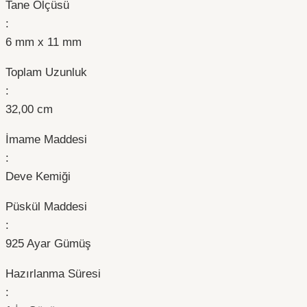
Tane Ölçüsü
:
6 mm x 11 mm
Toplam Uzunluk
:
32,00 cm
İmame Maddesi
:
Deve Kemiği
Püskül Maddesi
:
925 Ayar Gümüş
Hazırlanma Süresi
: