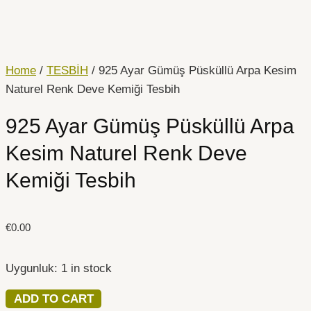
İçeriğe
925
atla
Ayar
Gümüş
Püsküllü
Home
/
TESBİH
/ 925 Ayar Gümüş Püsküllü Arpa Kesim
Arpa
Naturel Renk Deve Kemiği Tesbih
Kesim
925 Ayar Gümüş Püsküllü Arpa
Naturel
Renk
Kesim Naturel Renk Deve
Deve
Kemiği Tesbih
Kemiği
Tesbih
quantity
€
0.00
Uygunluk:
1 in stock
ADD TO CART