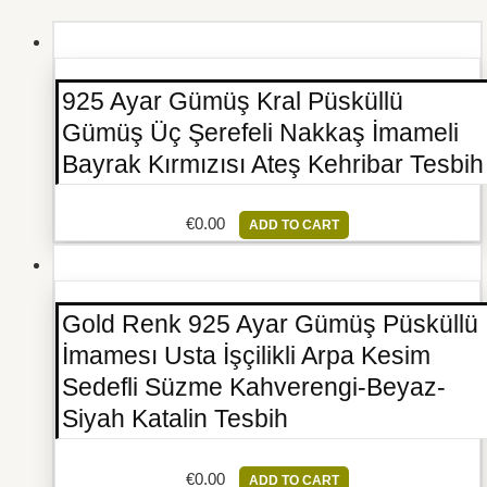
925 Ayar Gümüş Kral Püsküllü
Gümüş Üç Şerefeli Nakkaş İmameli
Bayrak Kırmızısı Ateş Kehribar Tesbih
€
0.00
ADD TO CART
Gold Renk 925 Ayar Gümüş Püsküllü
İmamesı Usta İşçilikli Arpa Kesim
Sedefli Süzme Kahverengi-Beyaz-
Siyah Katalin Tesbih
€
0.00
ADD TO CART