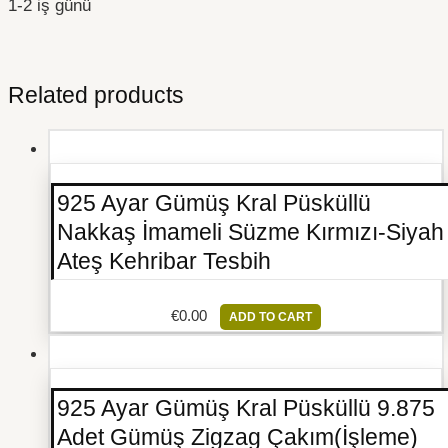
1-2 iş günü
Related products
925 Ayar Gümüş Kral Püsküllü
Nakkaş İmameli Süzme Kırmızı-Siyah
Ateş Kehribar Tesbih
€
0.00
ADD TO CART
925 Ayar Gümüş Kral Püsküllü 9.875
Adet Gümüş Zigzag Çakım(İşleme)