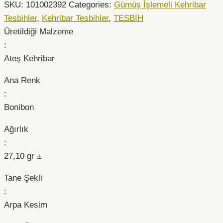
SKU:
101002392
Categories:
Gümüş İşlemeli Kehribar
Tesbihler
,
Kehribar Tesbihler
,
TESBİH
Üretildiği Malzeme
:
Ateş Kehribar
Ana Renk
:
Bonibon
Ağırlık
:
27,10 gr ±
Tane Şekli
:
Arpa Kesim